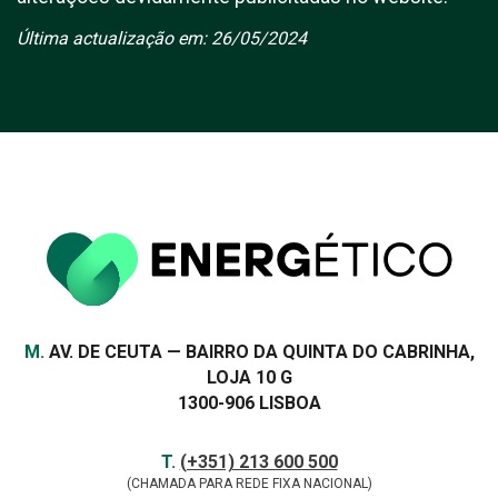
Última actualização em: 26/05/2024
Morada
M.
AV. DE CEUTA — BAIRRO DA QUINTA DO CABRINHA,
LOJA 10 G
1300-906 LISBOA
Contactos
TELEFONE
T.
(+351) 213 600 500
(CHAMADA PARA REDE FIXA NACIONAL)