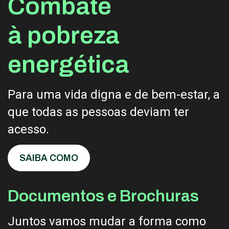
Combate
aparelho.
Tudo o que tem luz ou “está quente”
,
à pobreza
mesmo que desligado, está a gastar
eletricidade.
Na compra de novos equipamentos,
energética
verifique a etiqueta energética
.
Para uma vida digna e de bem-estar, a
que todas as pessoas deviam ter
acesso.
SAIBA COMO
Documentos e Brochuras
Juntos vamos mudar a forma como