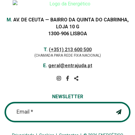
Morada
M.
AV. DE CEUTA — BAIRRO DA QUINTA DO CABRINHA,
LOJA 10 G
1300-906 LISBOA
Contactos
TELEFONE
T.
(+351) 213 600 500
(CHAMADA PARA REDE FIXA NACIONAL)
E-
E.
geral@entrajuda.pt
MAIL
SIGA-
NOS
PARTILHAR
NA
NEWSLETTER
REDE
Email *