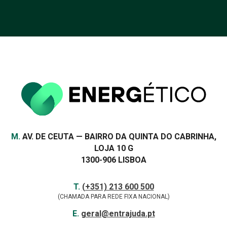
Morada
M.
AV. DE CEUTA — BAIRRO DA QUINTA DO CABRINHA,
LOJA 10 G
1300-906 LISBOA
Contactos
TELEFONE
T.
(+351) 213 600 500
(CHAMADA PARA REDE FIXA NACIONAL)
E-
E.
geral@entrajuda.pt
MAIL