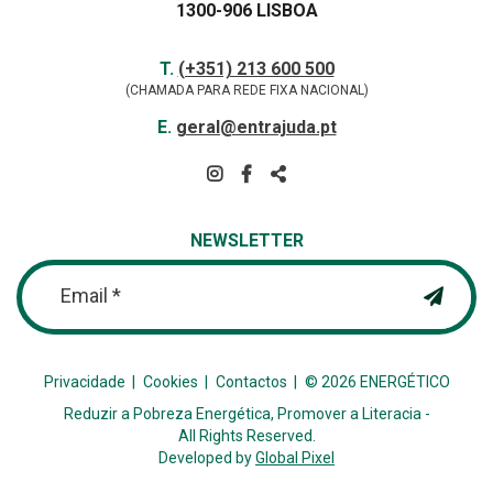
1300-906 LISBOA
Contactos
TELEFONE
T.
(+351) 213 600 500
(CHAMADA PARA REDE FIXA NACIONAL)
E-
E.
geral@entrajuda.pt
MAIL
SIGA-
NOS
PARTILHAR
NA
NEWSLETTER
REDE
Email *
Privacidade
Cookies
Contactos
© 2026 ENERGÉTICO
Reduzir a Pobreza Energética, Promover a Literacia -
All Rights Reserved.
Developed by
Global Pixel