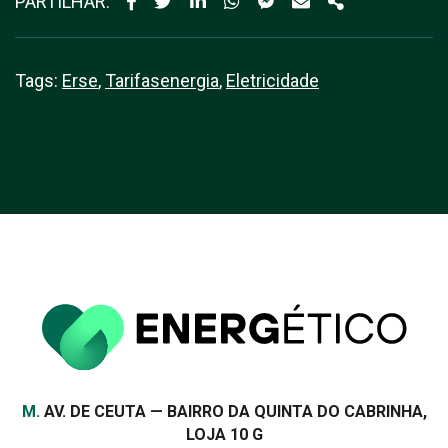
PARTILHAR:
Tags:
Erse
,
Tarifasenergia
,
Eletricidade
Morada
M.
AV. DE CEUTA — BAIRRO DA QUINTA DO CABRINHA,
LOJA 10 G