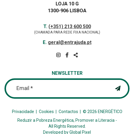
LOJA 10 G
1300-906 LISBOA
Contactos
TELEFONE
T.
(+351) 213 600 500
(CHAMADA PARA REDE FIXA NACIONAL)
E-
E.
geral@entrajuda.pt
MAIL
SIGA-
NOS
PARTILHAR
NA
NEWSLETTER
REDE
Email *
Privacidade
Cookies
Contactos
© 2026 ENERGÉTICO
Reduzir a Pobreza Energética, Promover a Literacia -
All Rights Reserved.
Developed by
Global Pixel