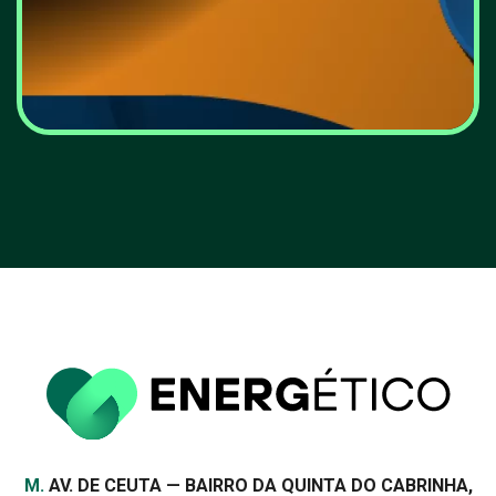
13.º Fórum Energia: aí está
o programa completo
VER MAIS
Morada
M.
AV. DE CEUTA — BAIRRO DA QUINTA DO CABRINHA,