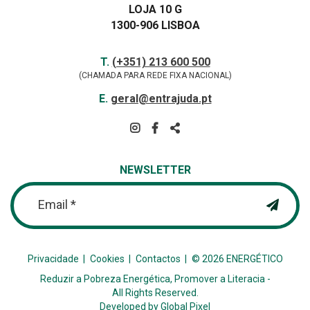
LOJA 10 G
1300-906 LISBOA
Contactos
TELEFONE
T.
(+351) 213 600 500
(CHAMADA PARA REDE FIXA NACIONAL)
E-
E.
geral@entrajuda.pt
MAIL
SIGA-
NOS
PARTILHAR
NA
NEWSLETTER
REDE
Email *
Privacidade
Cookies
Contactos
© 2026 ENERGÉTICO
Reduzir a Pobreza Energética, Promover a Literacia -
All Rights Reserved.
Developed by
Global Pixel