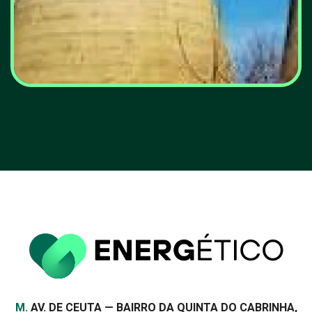
É possível apostar na
energia nuclear em
Portugal?
VER MAIS
Morada
M.
AV. DE CEUTA — BAIRRO DA QUINTA DO CABRINHA,