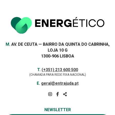
ambiente
VER MAIS
Morada
M.
AV. DE CEUTA — BAIRRO DA QUINTA DO CABRINHA,
LOJA 10 G
1300-906 LISBOA
Contactos
TELEFONE
T.
(+351) 213 600 500
(CHAMADA PARA REDE FIXA NACIONAL)
E-
E.
geral@entrajuda.pt
MAIL
SIGA-
NOS
PARTILHAR
NA
NEWSLETTER
REDE