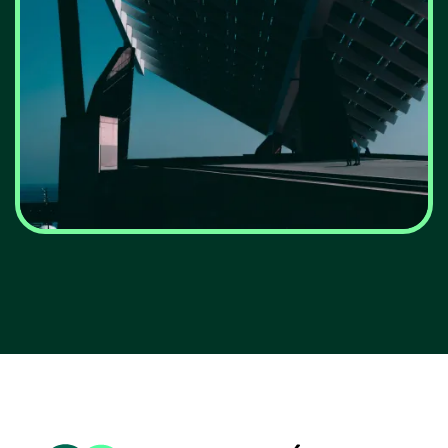
ERSE chumba investimento
da REN na rede de gás para
travar custos acrescidos
para consumidores
VER MAIS