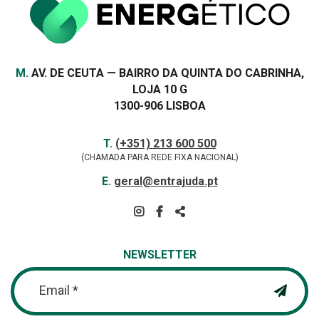
Morada
M.
AV. DE CEUTA — BAIRRO DA QUINTA DO CABRINHA,
LOJA 10 G
1300-906 LISBOA
Contactos
TELEFONE
T.
(+351) 213 600 500
(CHAMADA PARA REDE FIXA NACIONAL)
E-
E.
geral@entrajuda.pt
MAIL
SIGA-
NOS
PARTILHAR
NA
NEWSLETTER
REDE
Email *