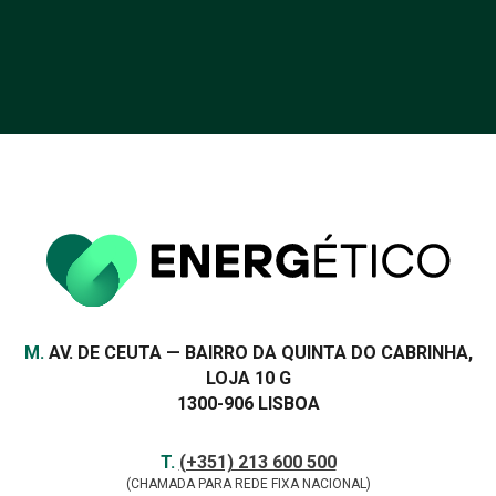
Morada
M.
AV. DE CEUTA — BAIRRO DA QUINTA DO CABRINHA,
LOJA 10 G
1300-906 LISBOA
Contactos
TELEFONE
T.
(+351) 213 600 500
(CHAMADA PARA REDE FIXA NACIONAL)