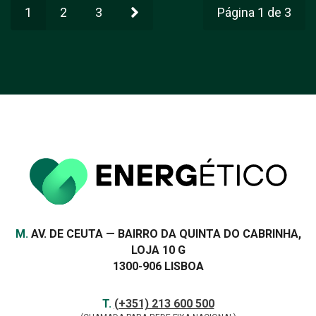
1
2
3
Página 1 de 3
Morada
M.
AV. DE CEUTA — BAIRRO DA QUINTA DO CABRINHA,
LOJA 10 G
1300-906 LISBOA
Contactos
TELEFONE
T.
(+351) 213 600 500