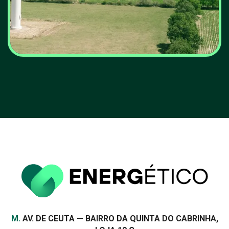
Portugal atinge novo
recorde histórico na
produção de energia
renovável
VER MAIS
Morada
M.
AV. DE CEUTA — BAIRRO DA QUINTA DO CABRINHA,