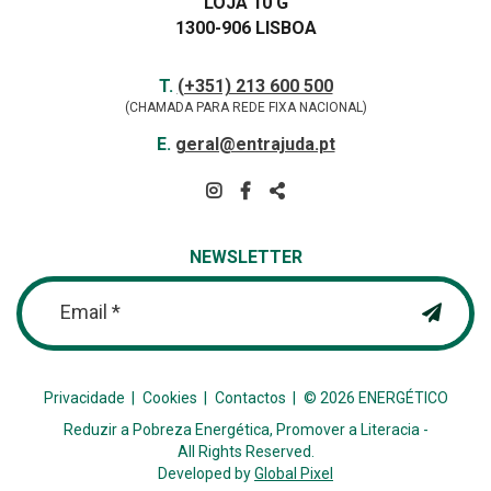
LOJA 10 G
1300-906 LISBOA
Contactos
TELEFONE
T.
(+351) 213 600 500
(CHAMADA PARA REDE FIXA NACIONAL)
E-
E.
geral@entrajuda.pt
MAIL
SIGA-
NOS
PARTILHAR
NA
NEWSLETTER
REDE
Email *
Privacidade
Cookies
Contactos
© 2026 ENERGÉTICO
Reduzir a Pobreza Energética, Promover a Literacia -
All Rights Reserved.
Developed by
Global Pixel