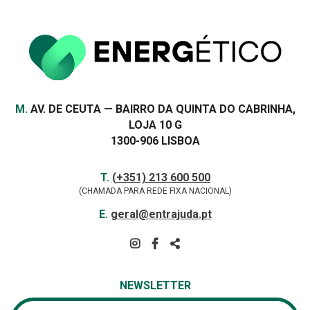
Morada
M.
AV. DE CEUTA — BAIRRO DA QUINTA DO CABRINHA,
LOJA 10 G
1300-906 LISBOA
Contactos
TELEFONE
T.
(+351) 213 600 500
(CHAMADA PARA REDE FIXA NACIONAL)
E-
E.
geral@entrajuda.pt
MAIL
SIGA-
NOS
PARTILHAR
NA
NEWSLETTER
REDE