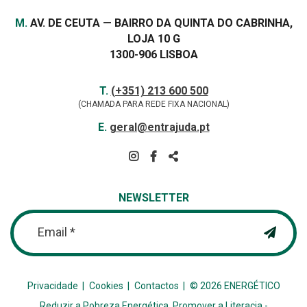
Morada
M.
AV. DE CEUTA — BAIRRO DA QUINTA DO CABRINHA,
LOJA 10 G
1300-906 LISBOA
Contactos
TELEFONE
T.
(+351) 213 600 500
(CHAMADA PARA REDE FIXA NACIONAL)
E-
E.
geral@entrajuda.pt
MAIL
SIGA-
NOS
PARTILHAR
NA
NEWSLETTER
REDE
Email *
Privacidade
Cookies
Contactos
© 2026 ENERGÉTICO
Reduzir a Pobreza Energética, Promover a Literacia -