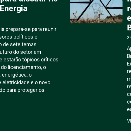
Energia
r
e
B
ia prepara-se para reunir
sores políticos e
2
o de sete temas
A
futuro do setor em
B
e estarão tópicos críticos
E
do licenciamento, o
r
energética, o
m
eletricidade e o novo
r
o para proteger os
c
c
e
V