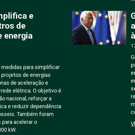
plifica e
tros de
a
 energia
à
1
G
p
medidas para simplificar
e
 projetos de energias
e
zonas de aceleração e
s
 rede elétrica. O objetivo é
r
o nacional, reforçar a
m
ica e reduzir dependência
c
fósseis. Também foram
 para acelerar o
V
800 kW.