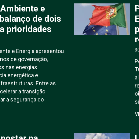
 Ambiente e
P
 balanço de dois
E
ca prioridades
r
3
ente e Energia apresentou
anos de governação,
P
s nas energias
T
cia energética e
a
fraestruturas. Entre as
r
celerar a transição
o
çar a segurança do
s
V
apostar na
L