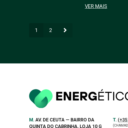
VER MAIS
1
2
Morada
Contac
TELEF
M.
AV. DE CEUTA — BAIRRO DA
T.
(+35
(CHAMAD
QUINTA DO CABRINHA, LOJA 10 G