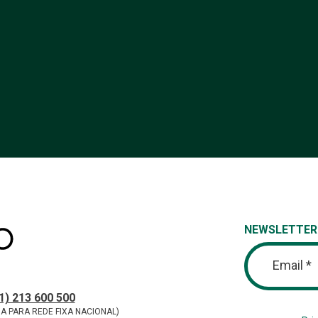
NEWSLETTER
Email *
tos
ONE
1) 213 600 500
A PARA REDE FIXA NACIONAL)