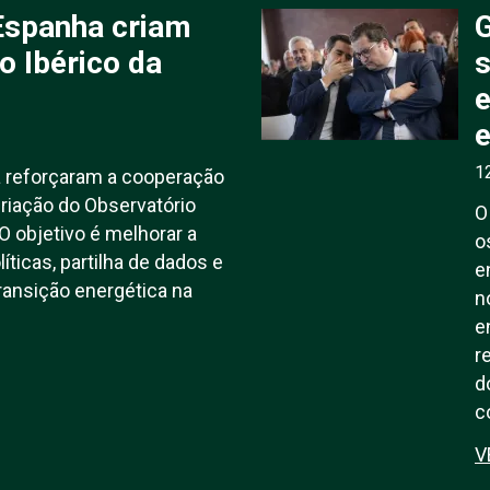
Espanha criam
o Ibérico da
s
e
e
1
a reforçaram a cooperação
riação do Observatório
O
 O objetivo é melhorar a
o
ticas, partilha de dados e
e
ransição energética na
n
e
r
d
c
V