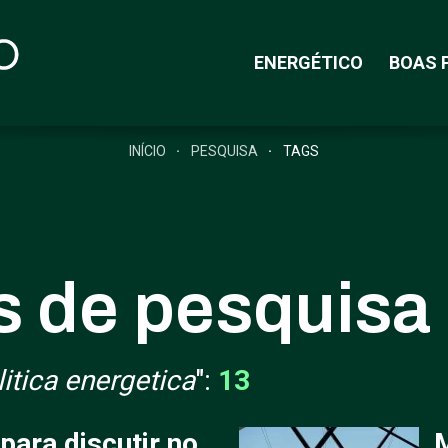
ENERGÉTICO
BOAS 
INÍCIO
PESQUISA
TAGS
s de pesquisa
litica energetica
":
13
para discutir no
M