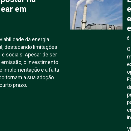
lear em
e
e
6
 viabilidade da energia
l, destacando limitações
O
 e sociais. Apesar de ser
m
 emissão, o investimento
e
e implementação e a falta
o
co tornam a sua adoção
F
curto prazo.
d
p
p
e
i
V