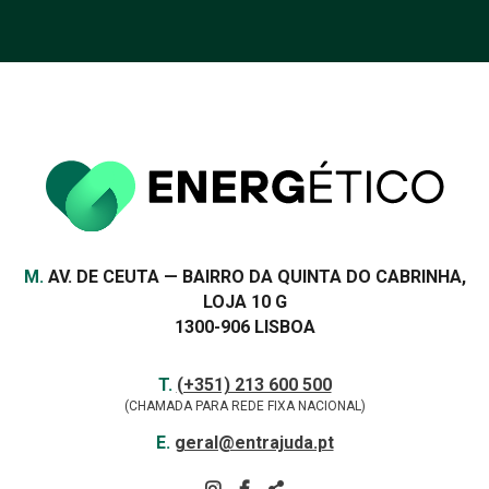
euros reforça apoio às
empresas com custos
energéticos elevados
VER MAIS
Morada
M.
AV. DE CEUTA — BAIRRO DA QUINTA DO CABRINHA,
LOJA 10 G
1300-906 LISBOA
Contactos
TELEFONE
T.
(+351) 213 600 500
(CHAMADA PARA REDE FIXA NACIONAL)
E-
E.
geral@entrajuda.pt
MAIL
SIGA-