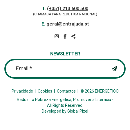
Contactos
TELEFONE
T.
(+351) 213 600 500
(CHAMADA PARA REDE FIXA NACIONAL)
E-
E.
geral@entrajuda.pt
MAIL
SIGA-
NOS
PARTILHAR
NA
NEWSLETTER
REDE
Email *
Privacidade
Cookies
Contactos
© 2026 ENERGÉTICO
Reduzir a Pobreza Energética, Promover a Literacia -
All Rights Reserved.
Developed by
Global Pixel