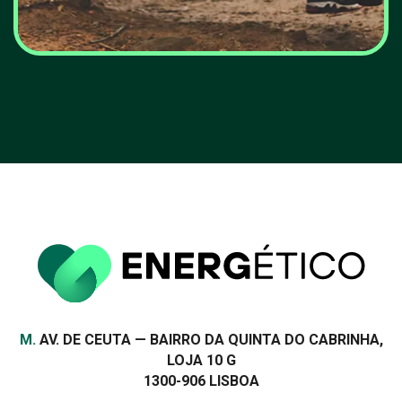
55 mil famílias ainda
esperam por apoios
relativos à eficiência
energética das casas
VER MAIS
Morada
M.
AV. DE CEUTA — BAIRRO DA QUINTA DO CABRINHA,
LOJA 10 G
1300-906 LISBOA