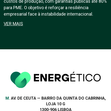
custos de produção, com garantias públicas até 80%
para PME. O objetivo é reforçar a resiliência
empresarial face à instabilidade internacional.
VER MAIS
Morada
M.
AV. DE CEUTA — BAIRRO DA QUINTA DO CABRINHA,
LOJA 10 G
1300-906 LISBOA