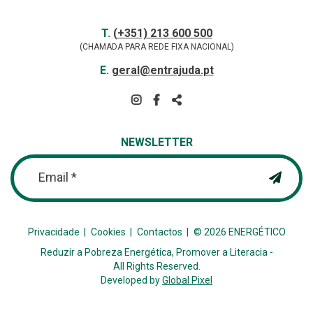
Contactos
TELEFONE
T.
(+351) 213 600 500
(CHAMADA PARA REDE FIXA NACIONAL)
E-
E.
geral@entrajuda.pt
MAIL
SIGA-
NOS
PARTILHAR
NA
NEWSLETTER
REDE
Email *
Privacidade
Cookies
Contactos
© 2026 ENERGÉTICO
Reduzir a Pobreza Energética, Promover a Literacia -
All Rights Reserved.
Developed by
Global Pixel