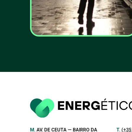
Conselho Europeu
tenta hoje dar resposta
aos elevados preços
da energia
VER MAIS
Morada
Contac
TELEF
M.
AV. DE CEUTA — BAIRRO DA
T.
(+35