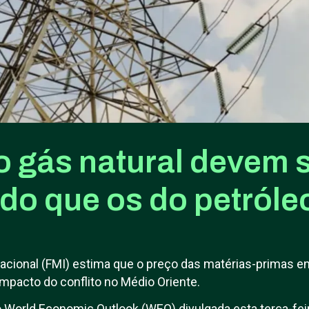
o gás natural devem 
do que os do petróle
acional (FMI) estima que o preço das matérias-primas e
mpacto do conflito no Médio Oriente.
 World Economic Outlook (WEO) divulgada esta terça-fei