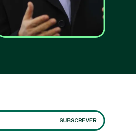
Energia. Parceiros de
confiança são mais
importantes que
preços baixos
VER MAIS
SUBSCREVER