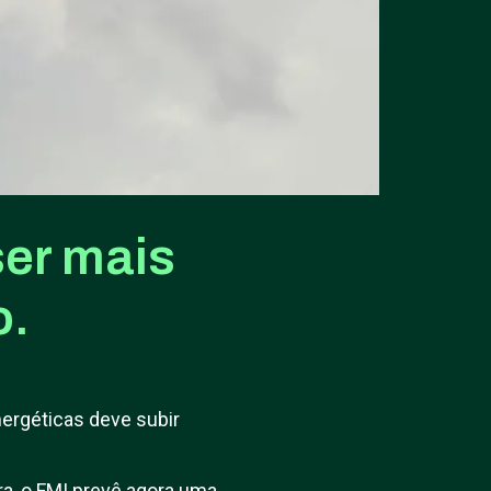
ser mais
o.
nergéticas deve subir
ra, o FMI prevê agora uma