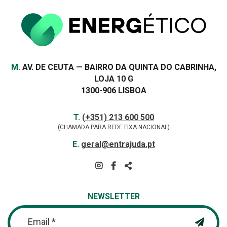
Morada
M.
AV. DE CEUTA — BAIRRO DA QUINTA DO CABRINHA,
LOJA 10 G
1300-906 LISBOA
Contactos
TELEFONE
T.
(+351) 213 600 500
(CHAMADA PARA REDE FIXA NACIONAL)
E-
E.
geral@entrajuda.pt
MAIL
SIGA-
NOS
PARTILHAR
NA
NEWSLETTER
REDE
Email *