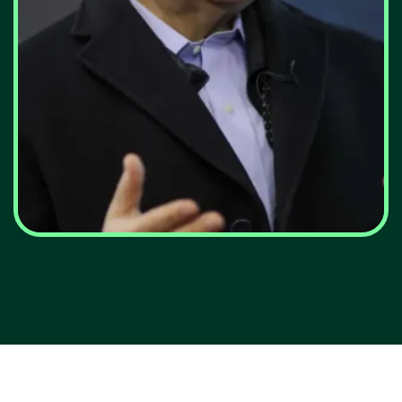
Agência Internacional de
Energia prevê aceleração
das energias renováveis
VER MAIS