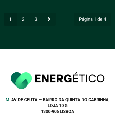
1
2
3
Página 1 de 4
Morada
M.
AV. DE CEUTA — BAIRRO DA QUINTA DO CABRINHA,
LOJA 10 G
1300-906 LISBOA