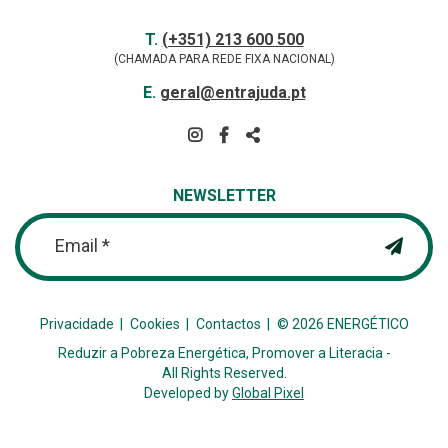
Contactos
TELEFONE
T.
(+351) 213 600 500
(CHAMADA PARA REDE FIXA NACIONAL)
E-
E.
geral@entrajuda.pt
MAIL
SIGA-
NOS
PARTILHAR
NA
NEWSLETTER
REDE
Email *
Privacidade
Cookies
Contactos
© 2026 ENERGÉTICO
Reduzir a Pobreza Energética, Promover a Literacia -
All Rights Reserved.
Developed by
Global Pixel