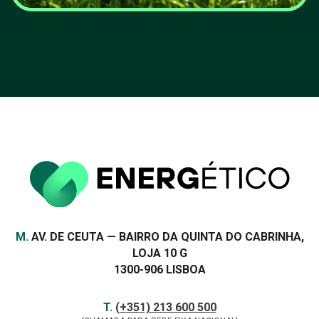
ADENE e Universidade
Eduardo Mondlane
aceleram transição
energética em Moçambique
VER MAIS
Morada
M.
AV. DE CEUTA — BAIRRO DA QUINTA DO CABRINHA,
LOJA 10 G
1300-906 LISBOA
Contactos
TELEFONE
T.
(+351) 213 600 500