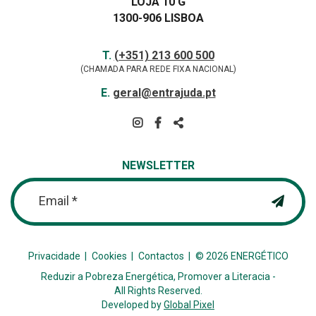
LOJA 10 G
1300-906 LISBOA
Contactos
TELEFONE
T.
(+351) 213 600 500
(CHAMADA PARA REDE FIXA NACIONAL)
E-
E.
geral@entrajuda.pt
MAIL
SIGA-
NOS
PARTILHAR
NA
NEWSLETTER
REDE
Email *
Privacidade
Cookies
Contactos
© 2026 ENERGÉTICO
Reduzir a Pobreza Energética, Promover a Literacia -
All Rights Reserved.
Developed by
Global Pixel