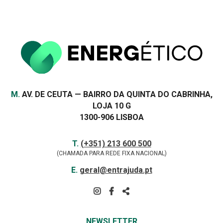
Morada
M.
AV. DE CEUTA — BAIRRO DA QUINTA DO CABRINHA,
LOJA 10 G
1300-906 LISBOA
Contactos
TELEFONE
T.
(+351) 213 600 500
(CHAMADA PARA REDE FIXA NACIONAL)
E-
E.
geral@entrajuda.pt
MAIL
SIGA-
NOS
PARTILHAR
NA
NEWSLETTER