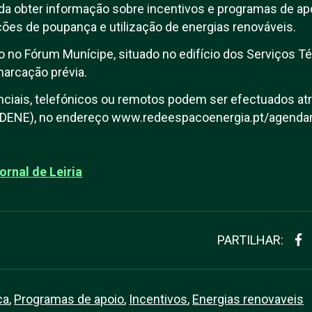
 obter informação sobre incentivos e programas de apoi
ções de poupança e utilização de energias renováveis.
o no Fórum Munícipe, situado no edifício dos Serviços Té
marcação prévia.
iais, telefónicos ou remotos podem ser efectuados atr
 (ADENE), no endereço www.redeespacoenergia.pt/agend
ornal de Leiria
PARTILHAR:
ca
,
Programas de apoio
,
Incentivos
,
Energias renovaveis