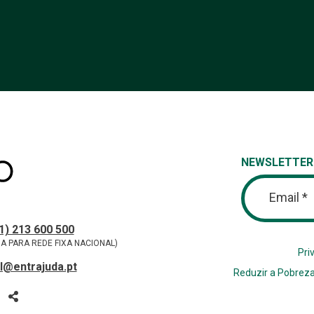
NEWSLETTER
Email *
tos
ONE
1) 213 600 500
A PARA REDE FIXA NACIONAL)
Pri
l@entrajuda.pt
Reduzir a Pobreza