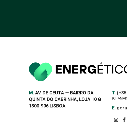
Morada
Contac
TELEF
M.
AV. DE CEUTA — BAIRRO DA
T.
(+35
(CHAMAD
QUINTA DO CABRINHA, LOJA 10 G
1300-906 LISBOA
E-
E.
gera
MAIL
SIGA-
NOS