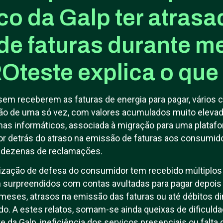
co da Galp ter atrasa
de faturas durante m
teste explica o que 
em receberem as faturas de energia para pagar, vários c
ção de uma só vez, com valores acumulados muito elevad
as informáticos, associada à migração para uma platafo
por detrás do atraso na emissão de faturas aos consumido
 dezenas de reclamações.
ização de defesa do consumidor tem recebido múltiplos 
surpreendidos com contas avultadas para pagar depois
 meses, atrasos na emissão das faturas ou até débitos di
o. A estes relatos, somam-se ainda queixas de dificuld
te da Galp, ineficiência dos serviços presenciais ou falta