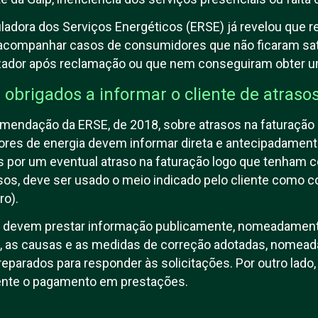
adora dos Serviços Energéticos (ERSE) já revelou que 
acompanhar casos de consumidores que não ficaram sat
zador após reclamação ou que nem conseguiram obter 
obrigados a informar o cliente de atraso
endação da ERSE, de 2018, sobre atrasos na faturação d
adores de energia devem informar direta e antecipadame
os por um eventual atraso na faturação logo que tenham
sos, deve ser usado o meio indicado pelo cliente como c
ro).
 devem prestar informação publicamente, nomeadament
ão, as causas e as medidas de correção adotadas, nomea
eparados para responder às solicitações. Por outro lado,
iente o pagamento em prestações.