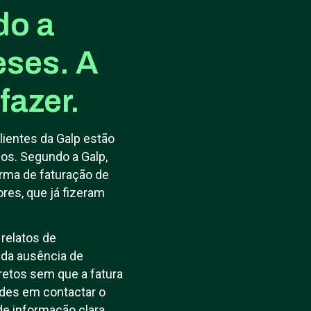
do a
eses. A
fazer.
lientes da Galp estão
os. Segundo a Galp,
rma de faturação de
res, que já fizeram
relatos de
 da ausência de
retos sem que a fatura
ades em contactar o
 de informação clara.