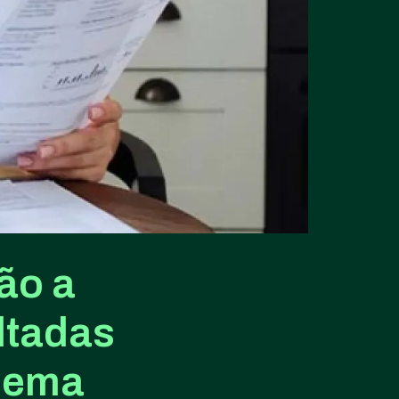
ão a
ltadas
blema