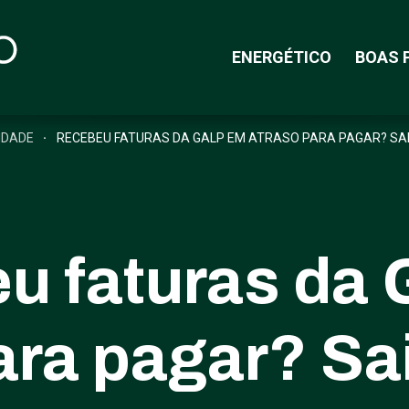
ENERGÉTICO
BOAS 
IDADE
RECEBEU FATURAS DA GALP EM ATRASO PARA PAGAR? SAI
u faturas da 
ara pagar? Sa