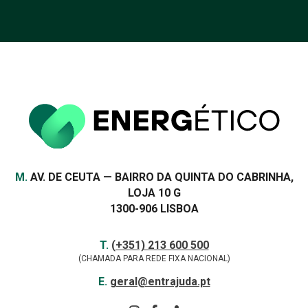
recorde histórico na
produção de energia
renovável
VER MAIS
Morada
M.
AV. DE CEUTA — BAIRRO DA QUINTA DO CABRINHA,
LOJA 10 G
1300-906 LISBOA
Contactos
TELEFONE
T.
(+351) 213 600 500
(CHAMADA PARA REDE FIXA NACIONAL)
E-
E.
geral@entrajuda.pt
MAIL
SIGA-