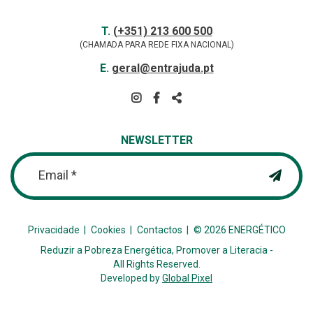
Contactos
TELEFONE
T.
(+351) 213 600 500
(CHAMADA PARA REDE FIXA NACIONAL)
E-
E.
geral@entrajuda.pt
MAIL
SIGA-
NOS
PARTILHAR
NA
NEWSLETTER
REDE
Email *
Privacidade
Cookies
Contactos
© 2026 ENERGÉTICO
Reduzir a Pobreza Energética, Promover a Literacia -
All Rights Reserved.
Developed by
Global Pixel