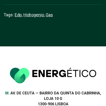
Tags:
Edp
,
Hidrogenio
,
Gas
Morada
M.
AV. DE CEUTA — BAIRRO DA QUINTA DO CABRINHA,
LOJA 10 G
1300-906 LISBOA