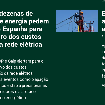
 dezenas de
E
e energia pedem
a
e Espanha para
aro dos custos
3
a rede elétrica
A
i
d
 e Galp alertam para o
t
ivo dos custos
i
 da rede elétrica,
f
ós eventos como o apagão
V
tos estão a pressionar as
idores e a afetar o
ado energético.