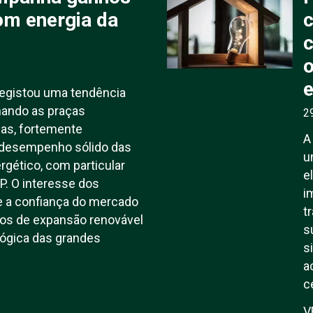
om energia da
c
o
e
registou uma tendência
hando as praças
2
ias, fortemente
A
 desempenho sólido das
u
rgético, com particular
e
P. O interesse dos
i
te a confiança do mercado
t
nos de expansão renovável
s
lógica das grandes
s
a
c
V