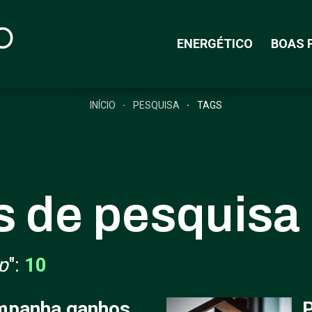
ENERGÉTICO
BOAS 
INÍCIO
PESQUISA
TAGS
s de pesquisa
p
":
10
mpanha ganhos
P