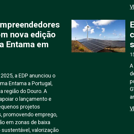
V
empreendedores
om nova edição
c
a Entama em
s
1
A
d
 2025, a EDP anunciou o
p
ma Entama a Portugal,
G
a região do Douro. A
a
 apoiar o lançamento e
equenos projetos
V
is, promovendo emprego,
ção em zonas de baixa
 sustentável, valorização