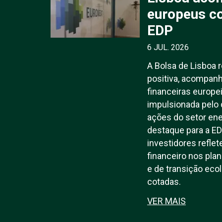
europeus c
EDP
6 JUL. 2026
A Bolsa de Lisboa 
positiva, acompan
financeiras europe
impulsionada pelo
ações do setor ene
destaque para a ED
investidores refle
financeiro nos pla
e de transição eco
cotadas.
VER MAIS