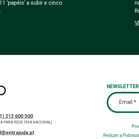
11 ‘papéis’ a subir e cinco
n
.
R
V
NEWSLETTER
Email *
tos
ONE
1) 213 600 500
A PARA REDE FIXA NACIONAL)
Pri
l@entrajuda.pt
Reduzir a Pobreza