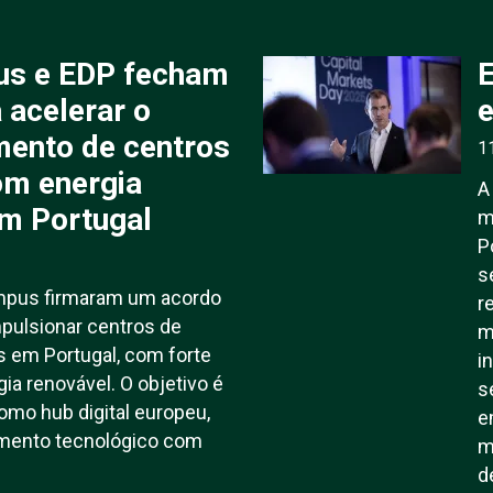
us e EDP fecham
E
 acelerar o
e
mento de centros
1
om energia
A
em Portugal
m
P
s
ampus firmaram um acordo
r
mpulsionar centros de
m
 em Portugal, com forte
i
ia renovável. O objetivo é
s
como hub digital europeu,
e
imento tecnológico com
m
d