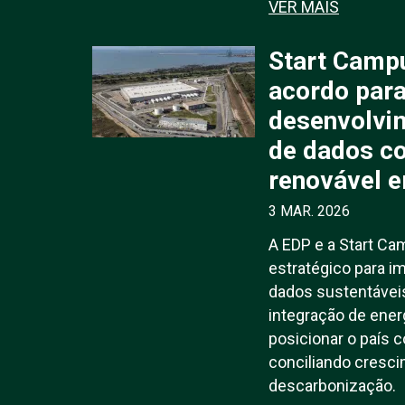
VER MAIS
Start Camp
acordo para
desenvolvi
de dados c
renovável 
3 MAR. 2026
A EDP e a Start C
estratégico para i
dados sustentáveis
integração de energ
posicionar o país 
conciliando cresc
descarbonização.