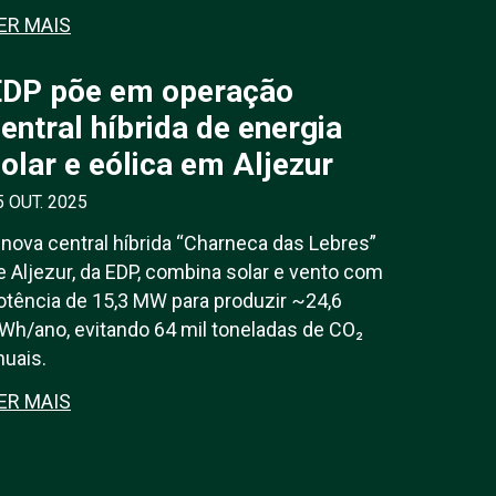
ER MAIS
EDP põe em operação
entral híbrida de energia
olar e eólica em Aljezur
5 OUT. 2025
 nova central híbrida “Charneca das Lebres”
e Aljezur, da EDP, combina solar e vento com
otência de 15,3 MW para produzir ~24,6
Wh/ano, evitando 64 mil toneladas de CO₂
nuais.
ER MAIS