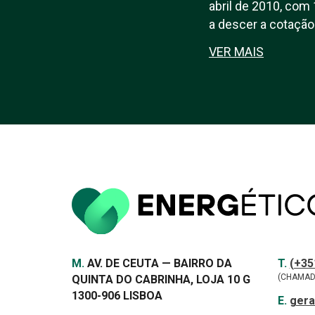
abril de 2010, com 
a descer a cotação
VER MAIS
Morada
Contac
TELEF
M.
AV. DE CEUTA — BAIRRO DA
T.
(+35
(CHAMAD
QUINTA DO CABRINHA, LOJA 10 G
1300-906 LISBOA
E-
E.
gera