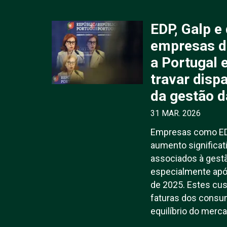
EDP, Galp e
empresas d
a Portugal 
travar disp
da gestão d
31 MAR. 2026
Empresas como EDP
aumento significat
associados à gestão
especialmente ap
de 2025. Estes cus
faturas dos consum
equilíbrio do merc