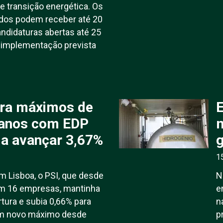
 e transição energética. Os
ados podem receber até 20
ndidaturas abertas até 25
implementação prevista
ara máximos de
E
 anos com EDP
m
 a avançar 3,67%
g
1
 Lisboa, o PSI, que desde
N
m 16 empresas, mantinha
e
rtura e subia 0,66% para
n
um novo máximo desde
p