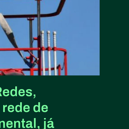
Redes,
 rede de
nental, já