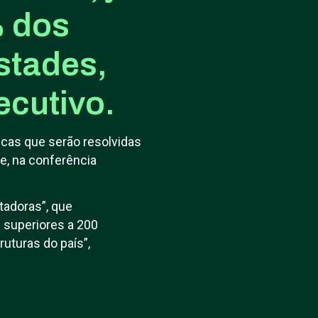
% dos
stades,
ecutivo.
cas que serão resolvidas
de, na conferência
tadoras”, que
s superiores a 200
uturas do país”,