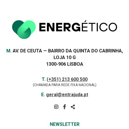
VER MAIS
Morada
M.
AV. DE CEUTA — BAIRRO DA QUINTA DO CABRINHA,
LOJA 10 G
1300-906 LISBOA
Contactos
TELEFONE
T.
(+351) 213 600 500
(CHAMADA PARA REDE FIXA NACIONAL)
E-
E.
geral@entrajuda.pt
MAIL
SIGA-
NOS
PARTILHAR
NA
NEWSLETTER
REDE