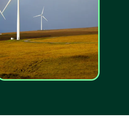
Portugal acelera na
energia verde, mas
ainda longe da meta de
2030