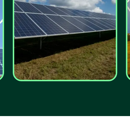
Energia renovável: a
verdade económica
que torna o sol e o
vento mais baratos do