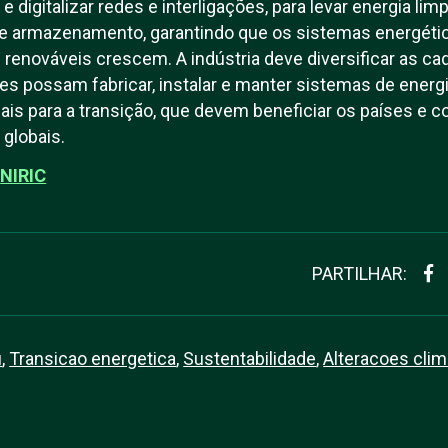
e digitalizar redes e interligações, para levar energia li
de armazenamento, garantindo que os sistemas energét
 renováveis crescem. A indústria deve diversificar as ca
s possam fabricar, instalar e manter sistemas de energia
iais para a transição, que devem beneficiar os países e
globais.
U
NIRIC
PARTILHAR:
u
,
Transicao energetica
,
Sustentabilidade
,
Alteracoes clim