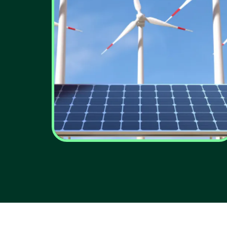
Comissão Europeia
lança novas
orientações para
tornar a energia mais