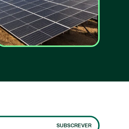
EDP põe em operação
central híbrida de
energia solar e eólica
em Aljezur
VER MAIS
SUBSCREVER