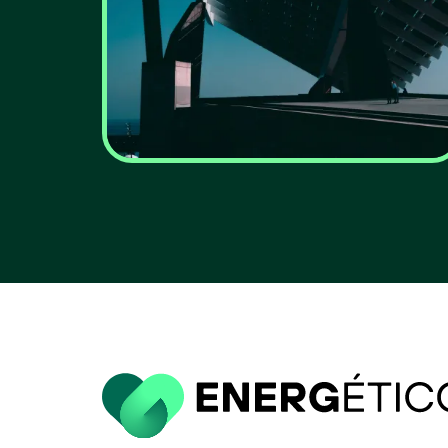
ERSE chumba
investimento da REN
na rede de gás para
travar custos
acrescidos para
consumidores
VER MAIS