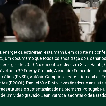
ia energética estiveram, esta manhã, em debate na conf
25, um documento que todos os anos traça dois cenários
a energia até 2050. No encontro estiveram Sílvia Barata, 
ável pelo BP Energy Outlook; Alexandre Fernandes, presi
ergético (ENSE); António Comprido, secretário-geral da
tes (EPCOL); Raquel Vaz Pinto, investigadora e analista e
nfraestruturas e sustentabilidade na Siemens Portugal; N
s de um video gravado, Jean Barroca, secretário de Estado