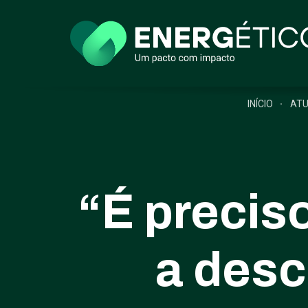
INÍCIO
ATU
“É precis
a desc