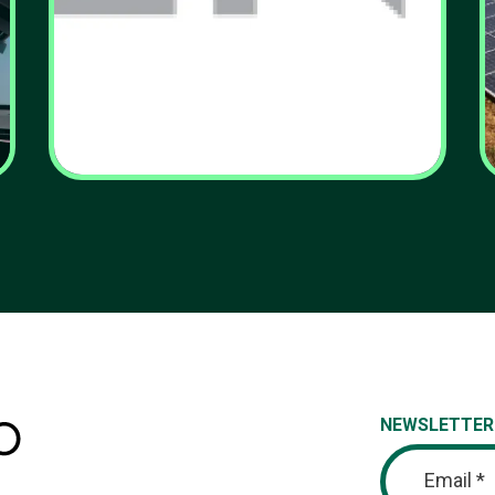
Consumo de energia
elétrica dos primeiros
nove meses bate
recorde com 15 anos
VER MAIS
NEWSLETTER
Email *