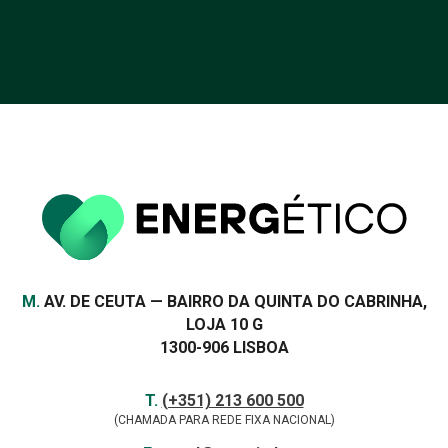
Morada
M.
AV. DE CEUTA — BAIRRO DA QUINTA DO CABRINHA,
LOJA 10 G
1300-906 LISBOA
Contactos
TELEFONE
T.
(+351) 213 600 500
(CHAMADA PARA REDE FIXA NACIONAL)