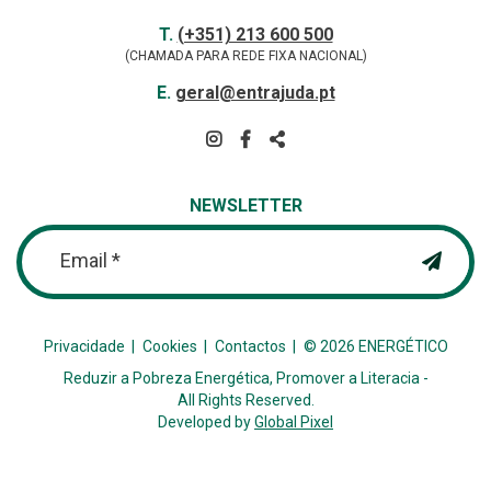
Contactos
TELEFONE
T.
(+351) 213 600 500
(CHAMADA PARA REDE FIXA NACIONAL)
E-
E.
geral@entrajuda.pt
MAIL
SIGA-
NOS
PARTILHAR
NA
NEWSLETTER
REDE
Email *
Privacidade
Cookies
Contactos
© 2026 ENERGÉTICO
Reduzir a Pobreza Energética, Promover a Literacia -
All Rights Reserved.
Developed by
Global Pixel