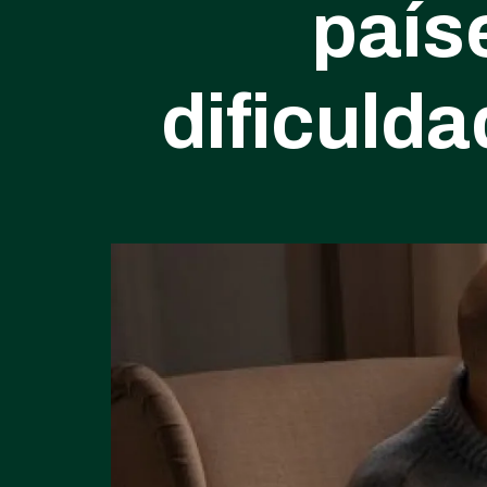
país
dificuld