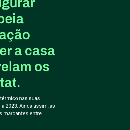
igurar
peia
lação
er a casa
velam os
tat.
 térmico nas suas
 a 2023. Ainda assim, as
s marcantes entre