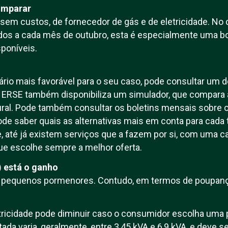
omparar
, sem custos, de fornecedor de gás e de eletricidade. No
dos a cada mês de outubro, esta é especialmente uma bo
sponíveis.
fário mais favorável para o seu caso, pode consultar um 
 A ERSE também disponibiliza um simulador, que compara 
tural. Pode também consultar os boletins mensais sobre
de saber quais as alternativas mais em conta para cada t
se, até já existem serviços que a fazem por si, com uma 
 que escolhe sempre a melhor oferta.
) está o ganho
 pequenos pormenores. Contudo, em termos de poupança
tricidade pode diminuir caso o consumidor escolha uma 
ada varia, geralmente, entre 3,45 kVA e 6,9 kVA, e deve 