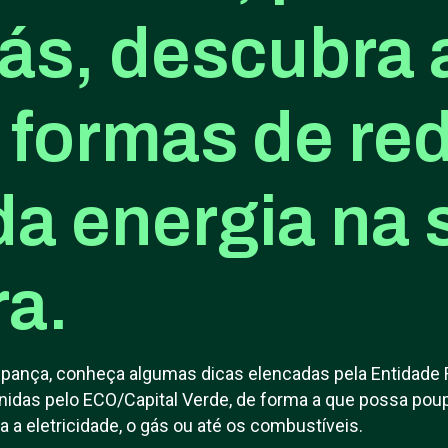
gás, descubra 
 formas de red
da energia na 
ra.
upança, conheça algumas dicas elencadas pela Entidade 
nidas pelo ECO/Capital Verde, de forma a que possa poup
la a eletricidade, o gás ou até os combustíveis.