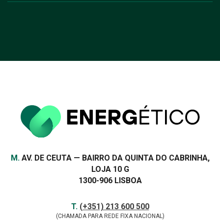
Morada
M.
AV. DE CEUTA — BAIRRO DA QUINTA DO CABRINHA,
LOJA 10 G
1300-906 LISBOA
Contactos
TELEFONE
T.
(+351) 213 600 500
(CHAMADA PARA REDE FIXA NACIONAL)