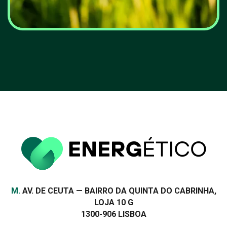
2025 com uma casa mais
eficiente? Saiba os apoios
que estão à porta
VER MAIS
Morada
M.
AV. DE CEUTA — BAIRRO DA QUINTA DO CABRINHA,
LOJA 10 G
1300-906 LISBOA