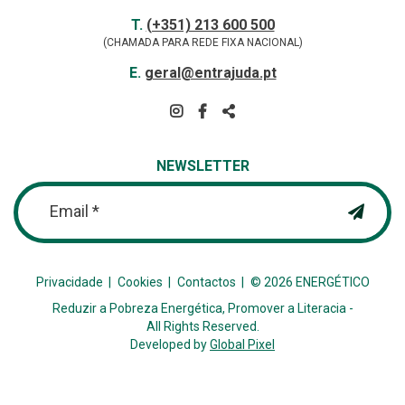
Contactos
TELEFONE
T.
(+351) 213 600 500
(CHAMADA PARA REDE FIXA NACIONAL)
E-
E.
geral@entrajuda.pt
MAIL
SIGA-
NOS
PARTILHAR
NA
NEWSLETTER
REDE
Email *
Privacidade
Cookies
Contactos
© 2026 ENERGÉTICO
Reduzir a Pobreza Energética, Promover a Literacia -
All Rights Reserved.
Developed by
Global Pixel