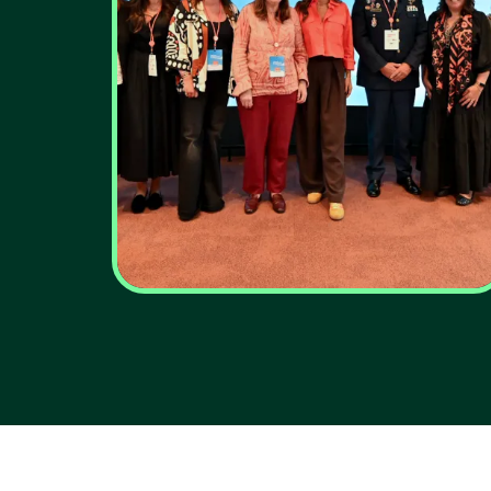
Fundação Galp faz
regressar movimento
“Todos os Passos
Contam” com o
objetivo de doar um