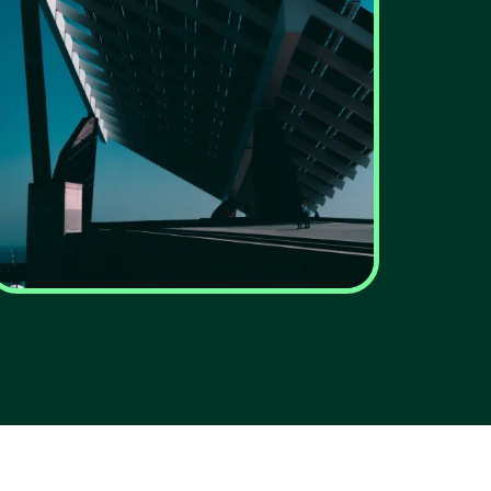
ERSE chumba
investimento da REN
na rede de gás para
travar custos
acrescidos para