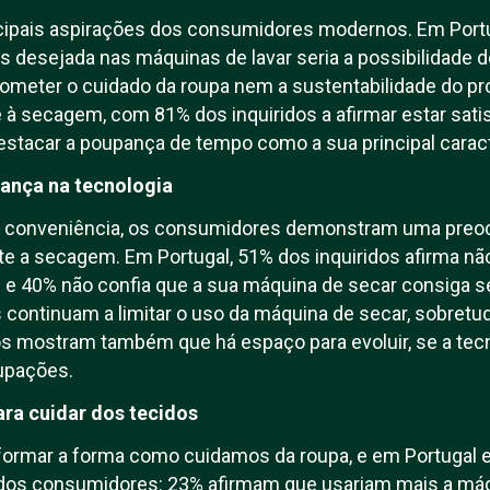
ncipais aspirações dos consumidores modernos. Em Portu
is desejada nas máquinas de lavar seria a possibilidade d
meter o cuidado da roupa nem a sustentabilidade do pro
à secagem, com 81% dos inquiridos a afirmar estar sati
estacar a poupança de tempo como a sua principal caract
ança na tecnologia
a conveniência, os consumidores demonstram uma preo
e a secagem. Em Portugal, 51% dos inquiridos afirma não
s e 40% não confia que a sua máquina de secar consiga 
 continuam a limitar o uso da máquina de secar, sobret
s mostram também que há espaço para evoluir, se a tec
upações.
ara cuidar dos tecidos
sformar a forma como cuidamos da roupa, e em Portugal
s dos consumidores: 23% afirmam que usariam mais a máq