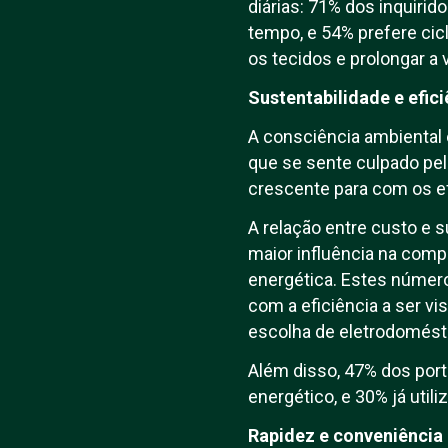
diárias: 71% dos inquirid
tempo, e 54% prefere cic
os tecidos e prolongar a v
Sustentabilidade e efic
A consciência ambiental
que se sente culpado pe
crescente para com os e
A relação entre custo e s
maior influência na comp
energética. Estes núme
com a eficiência a ser v
escolha de eletrodomést
Além disso, 47% dos port
energético, e 30% já util
Rapidez e conveniência 