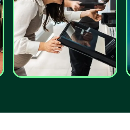
E-lar: já pode
candidatar-se ao apoio
à compra de fogões,
fornos e
termoacumuladores