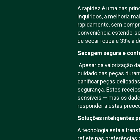
A rapidez é uma das pri
inquiridos, a melhoria ma
rapidamente, sem compro
conveniência estende-se 
de secar roupa e 33% a d
Secagem segura e confi
Apesar da valorização d
cuidado das peças durant
danificar peças delicada
segurança. Estes receios
sensíveis — mas os dado
responder a estas preoc
Soluções inteligentes p
A tecnologia está a tran
reflete nas preferência