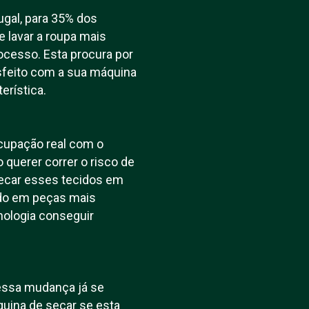
gal, para 35% dos
e lavar a roupa mais
cesso. Esta procura por
sfeito com a sua máquina
erística.
cupação real com o
 querer correr o risco de
secar esses tecidos em
udo em peças mais
nologia conseguir
 essa mudança já se
uina de secar se esta