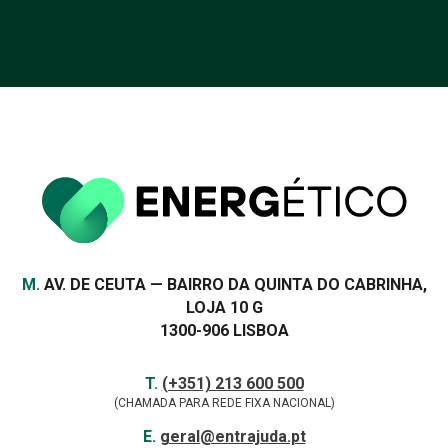
Morada
M.
AV. DE CEUTA — BAIRRO DA QUINTA DO CABRINHA,
LOJA 10 G
1300-906 LISBOA
Contactos
TELEFONE
T.
(+351) 213 600 500
(CHAMADA PARA REDE FIXA NACIONAL)
E-
E.
geral@entrajuda.pt