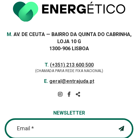
Morada
M.
AV. DE CEUTA — BAIRRO DA QUINTA DO CABRINHA,
LOJA 10 G
1300-906 LISBOA
Contactos
TELEFONE
T.
(+351) 213 600 500
(CHAMADA PARA REDE FIXA NACIONAL)
E-
E.
geral@entrajuda.pt
MAIL
SIGA-
NOS
PARTILHAR
NA
NEWSLETTER
REDE
Email *