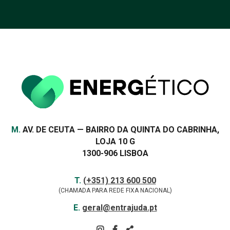
eletricidade e da água
devem subir em 2026, com
algumas exceções
VER MAIS
Morada
M.
AV. DE CEUTA — BAIRRO DA QUINTA DO CABRINHA,
LOJA 10 G
1300-906 LISBOA
Contactos
TELEFONE
T.
(+351) 213 600 500
(CHAMADA PARA REDE FIXA NACIONAL)
E-
E.
geral@entrajuda.pt
MAIL
SIGA-