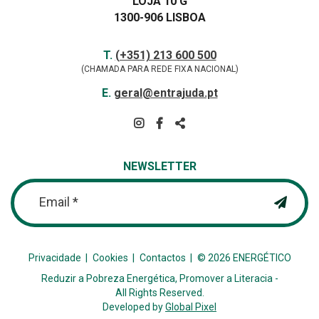
LOJA 10 G
1300-906 LISBOA
Contactos
TELEFONE
T.
(+351) 213 600 500
(CHAMADA PARA REDE FIXA NACIONAL)
E-
E.
geral@entrajuda.pt
MAIL
SIGA-
NOS
PARTILHAR
NA
NEWSLETTER
REDE
Email *
Privacidade
Cookies
Contactos
© 2026 ENERGÉTICO
Reduzir a Pobreza Energética, Promover a Literacia -
All Rights Reserved.
Developed by
Global Pixel