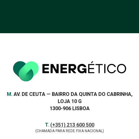
Apoio à eficiência
energética das casas terá
reforço de 60 milhões
VER MAIS
Morada
M.
AV. DE CEUTA — BAIRRO DA QUINTA DO CABRINHA,
LOJA 10 G
1300-906 LISBOA
Contactos
TELEFONE
T.
(+351) 213 600 500
(CHAMADA PARA REDE FIXA NACIONAL)