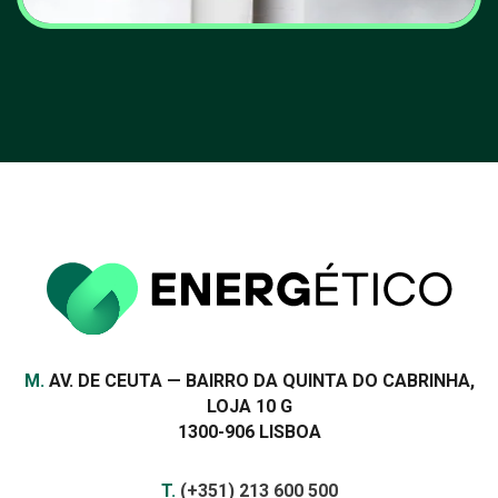
Ambientalistas defendem
estratégia clara para zonas
de energias renováveis em
Portugal
VER MAIS
Morada
M.
AV. DE CEUTA — BAIRRO DA QUINTA DO CABRINHA,
LOJA 10 G
1300-906 LISBOA
Contactos
TELEFONE
T.
(+351) 213 600 500