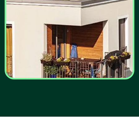
Energia solar nos telhados
poderá suprir 40% da
procura de electricidade da
UE até 2050
VER MAIS