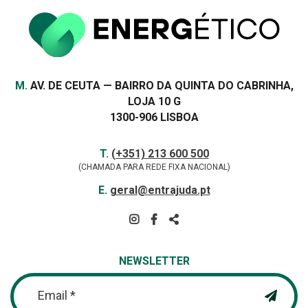
Morada
M.
AV. DE CEUTA — BAIRRO DA QUINTA DO CABRINHA,
LOJA 10 G
1300-906 LISBOA
Contactos
TELEFONE
T.
(+351) 213 600 500
(CHAMADA PARA REDE FIXA NACIONAL)
E-
E.
geral@entrajuda.pt
MAIL
SIGA-
NOS
PARTILHAR
NA
NEWSLETTER
REDE
Email *