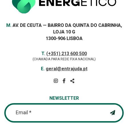
Morada
M.
AV. DE CEUTA — BAIRRO DA QUINTA DO CABRINHA,
LOJA 10 G
1300-906 LISBOA
Contactos
TELEFONE
T.
(+351) 213 600 500
(CHAMADA PARA REDE FIXA NACIONAL)
E-
E.
geral@entrajuda.pt
MAIL
SIGA-
NOS
PARTILHAR
NA
NEWSLETTER
REDE
Email *