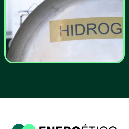
EDP produz primeira
molécula de hidrogénio do
grupo na Europa
VER MAIS