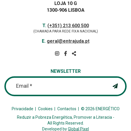
LOJA 10 G
1300-906 LISBOA
Contactos
TELEFONE
T.
(+351) 213 600 500
(CHAMADA PARA REDE FIXA NACIONAL)
E-
E.
geral@entrajuda.pt
MAIL
SIGA-
NOS
PARTILHAR
NA
NEWSLETTER
REDE
Email *
Privacidade
Cookies
Contactos
© 2026 ENERGÉTICO
Reduzir a Pobreza Energética, Promover a Literacia -
All Rights Reserved.
Developed by
Global Pixel