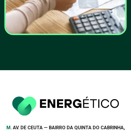
Horários das tarifas da
eletricidade vão mudar
VER MAIS
Morada
M.
AV. DE CEUTA — BAIRRO DA QUINTA DO CABRINHA,