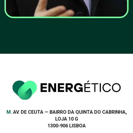
Agência Internacional de
Energia prevê aceleração
das energias renováveis
VER MAIS
Morada
M.
AV. DE CEUTA — BAIRRO DA QUINTA DO CABRINHA,
LOJA 10 G
1300-906 LISBOA