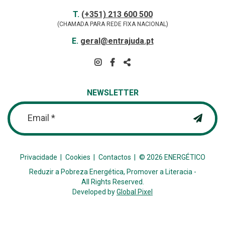
Contactos
TELEFONE
T.
(+351) 213 600 500
(CHAMADA PARA REDE FIXA NACIONAL)
E-
E.
geral@entrajuda.pt
MAIL
SIGA-
NOS
PARTILHAR
NA
NEWSLETTER
REDE
Email *
Privacidade
Cookies
Contactos
© 2026 ENERGÉTICO
Reduzir a Pobreza Energética, Promover a Literacia -
All Rights Reserved.
Developed by
Global Pixel